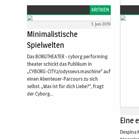
KRITIKEN
Was a
3. Juni 2019
mag
Minimalistische
Ana Kava
Spielwelten
wandeln
Standing“
Das BORGTHEATER - cyborg performing
I think s
theater schickt das Publikum in
„CYBORG-CITY2/odysseus.maschine“ auf
einen Abenteuer-Parcours zu sich
selbst. „Was ist für dich Liebe?“, fragt
der Cyborg…
WA
Eine 
Despina K